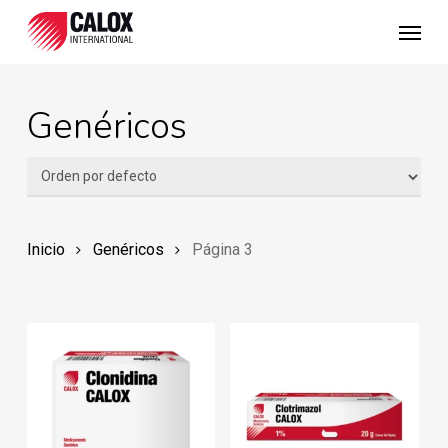
Skip
Menu
to
main
content
Genéricos
Inicio
Genéricos
Página 3