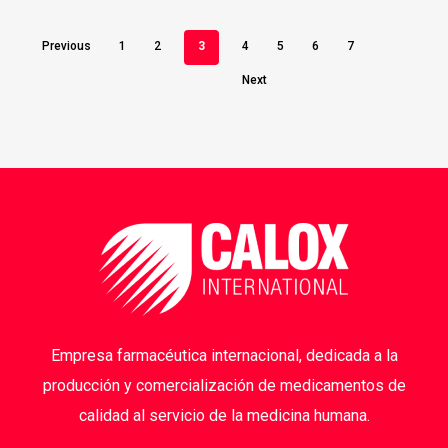
Previous
1
2
3
4
5
6
7
Next
Empresa farmacéutica internacional, dedicada a la
producción y comercialización de medicamentos de
calidad al servicio de la medicina humana.