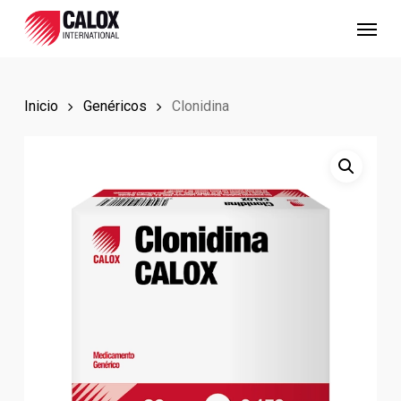
Skip
Menu
to
main
content
Inicio
Genéricos
Clonidina