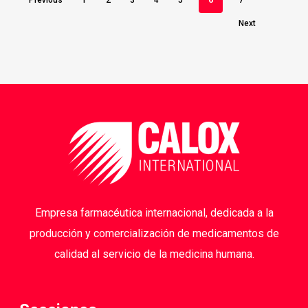
Previous
1
2
3
4
5
6
7
Next
Empresa farmacéutica internacional, dedicada a la
producción y comercialización de medicamentos de
calidad al servicio de la medicina humana.