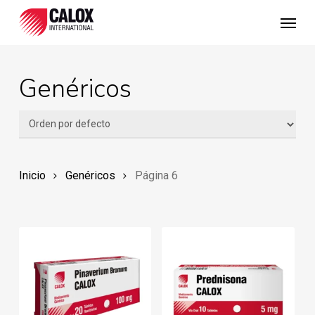
Skip
Menu
to
main
content
Genéricos
Inicio
Genéricos
Página 6