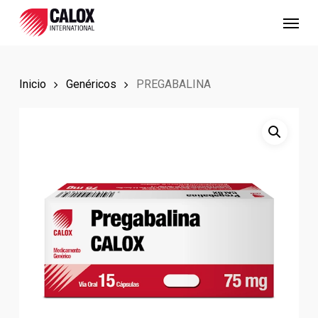
Skip
Menu
to
main
content
Inicio
Genéricos
PREGABALINA