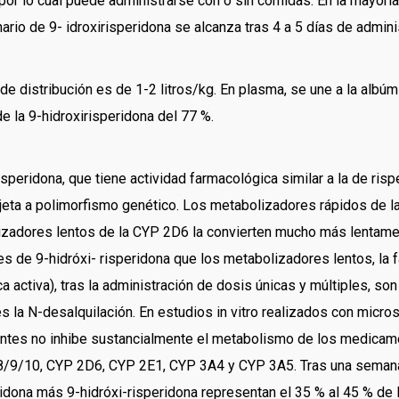
por lo cual puede administrarse con o sin comidas. En la mayorí
ario de 9- idroxirisperidona se alcanza tras 4 a 5 días de admini
e distribución es de 1-2 litros/kg. En plasma, se une a la albúmi
e la 9-hidroxirisperidona del 77 %.
speridona, que tiene actividad farmacológica similar a la de ris
sujeta a polimorfismo genético. Los metabolizadores rápidos de l
lizadores lentos de la CYP 2D6 la convierten mucho más lentame
s de 9-hidróxi- risperidona que los metabolizadores lentos, la 
tica activa), tras la administración de dosis únicas y múltiples, 
 es la N-desalquilación. En estudios in vitro realizados con m
vantes no inhibe sustancialmente el metabolismo de los medica
9/10, CYP 2D6, CYP 2E1, CYP 3A4 y CYP 3A5. Tras una semana d
eridona más 9-hidróxi-risperidona representan el 35 % al 45 % de l