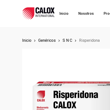
Skip
to
Inicio
Nosotros
Pro
main
content
Inicio
Genéricos
S N C
Risperidona