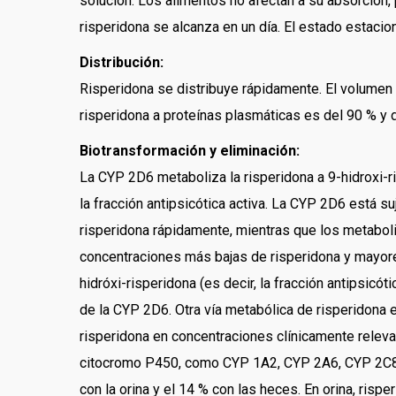
solución. Los alimentos no afectan a su absorción, 
risperidona se alcanza en un día. El estado estacion
Distribución:
Risperidona se distribuye rápidamente. El volumen d
risperidona a proteínas plasmáticas es del 90 % y d
Biotransformación y eliminación:
La CYP 2D6 metaboliza la risperidona a 9-hidroxi-ri
la fracción antipsicótica activa. La CYP 2D6 está 
risperidona rápidamente, mientras que los metabo
concentraciones más bajas de risperidona y mayore
hidróxi-risperidona (es decir, la fracción antipsicó
de la CYP 2D6. Otra vía metabólica de risperidona
risperidona en concentraciones clínicamente rele
citocromo P450, como CYP 1A2, CYP 2A6, CYP 2C8/
con la orina y el 14 % con las heces. En orina, risp