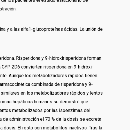
a de los pacientes el estado estacionario de
stración.
na y a las alfa1-glucoproteínas ácidas. La unión de
peridona. Risperidona y 9-hidroxirisperidona forman
a CYP 2D6 convierten risperidona en 9-hidróxi-
nte. Aunque los metabolizadores rápidos tienen
farmacocinética combinada de risperidona y 9-
son similares en los metabolizadores rápidos y lentos
icrosomas hepáticos humanos se demostró que
mentos metabolizados por las isoenzimas del
e administración el 70 % de la dosis se excreta
a dosis. El resto son metabolitos inactivos. Tras la