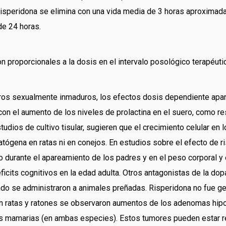
, risperidona se elimina con una vida media de 3 horas aproximad
de 24 horas.
 proporcionales a la dosis en el intervalo posológico terapéuti
rros sexualmente inmaduros, los efectos dosis dependiente apare
n el aumento de los niveles de prolactina en el suero, como res
udios de cultivo tisular, sugieren que el crecimiento celular 
ratógena en ratas ni en conejos. En estudios sobre el efecto de 
urante el apareamiento de los padres y en el peso corporal y en 
éficits cognitivos en la edad adulta. Otros antagonistas de la do
ando se administraron a animales preñadas. Risperidona no fue g
 en ratas y ratones se observaron aumentos de los adenomas hipo
las mamarias (en ambas especies). Estos tumores pueden estar r