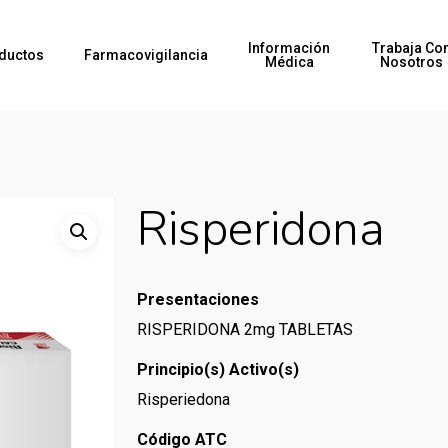
Información
Trabaja Co
ductos
Farmacovigilancia
Médica
Nosotros
Risperidona
Presentaciones
RISPERIDONA 2mg TABLETAS
Principio(s) Activo(s)
Risperiedona
Código ATC