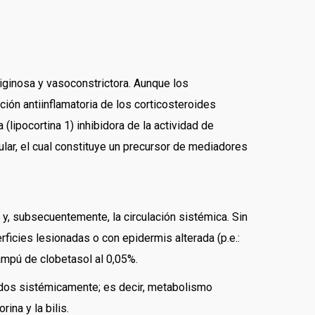
uriginosa y vasoconstrictora. Aunque los
ión antiinflamatoria de los corticosteroides
(lipocortina 1) inhibidora de la actividad de
ular, el cual constituye un precursor de mediadores
y, subsecuentemente, la circulación sistémica. Sin
icies lesionadas o con epidermis alterada (p.e.:
ampú de clobetasol al 0,05%.
rados sistémicamente; es decir, metabolismo
ina y la bilis.