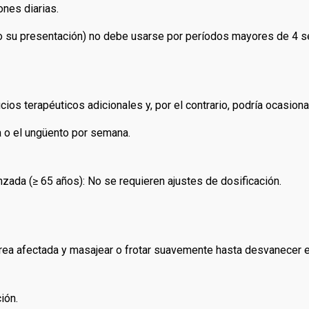
ones diarias.
 o su presentación) no debe usarse por períodos mayores de 4
ios terapéuticos adicionales y, por el contrario, podría ocasion
 o el ungüento por semana.
anzada (≥ 65 años): No se requieren ajustes de dosificación.
l área afectada y masajear o frotar suavemente hasta desvanecer 
ión.