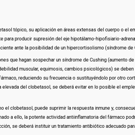
asol tópico, su aplicación en áreas extensas del cuerpo o el em
 para producir supresión del eje hipotálamo-hipofisiario-adrenal.
ciente ante la posibilidad de un hipercortisolismo (síndrome de 
ones que hagan sospechar un síndrome de Cushing (aumento de pe
a, debilidad muscular, equimosis, cambios psicológicos) se deben 
 fármaco, reduciendo su frecuencia o sustituyéndolo por otro cor
a elevada del clobetasol, se deberá evitar en lo posible el empl
mo el clobetasol, puede suprimir la respuesta inmune y, consecu
do a ello, la potente actividad antiinflamatoria del fármaco podr
ección, se deberá instituir un tratamiento antibiótico adecuado par