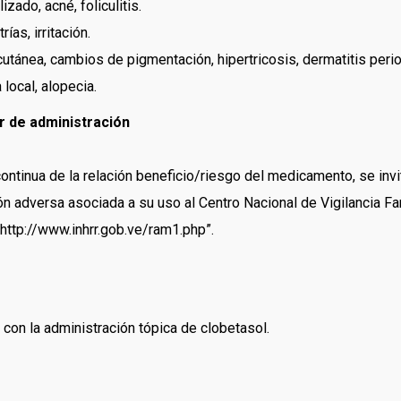
zado, acné, foliculitis.
ías, irritación.
tánea, cambios de pigmentación, hipertricosis, dermatitis perior
local, alopecia.
r de administración
ontinua de la relación beneficio/riesgo del medicamento, se invi
ión adversa asociada a su uso al Centro Nacional de Vigilancia F
 http://www.inhrr.gob.ve/ram1.php”.
con la administración tópica de clobetasol.