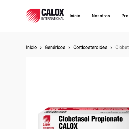
Skip
to
Inicio
Nosotros
Pro
main
content
Inicio
Genéricos
Corticosteroides
Clobet