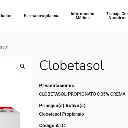
Información
Trabaja Co
ductos
Farmacovigilancia
Médica
Nosotros
asol
Clobetasol
Presentaciones
CLOBETASOL PROPIONATO 0,05% CREMA
Principio(s) Activo(s)
Clobetasol Propionato
Código ATC