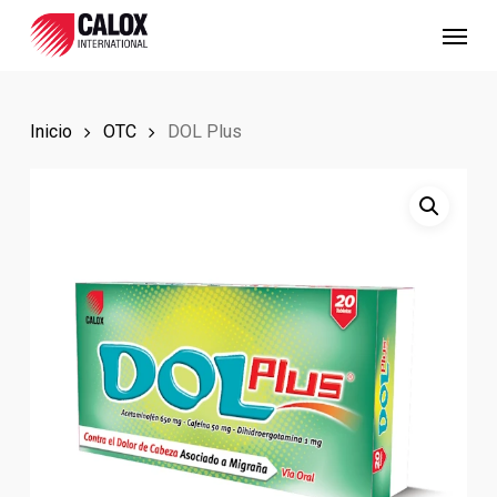
Skip
Menu
to
main
content
Inicio
OTC
DOL Plus