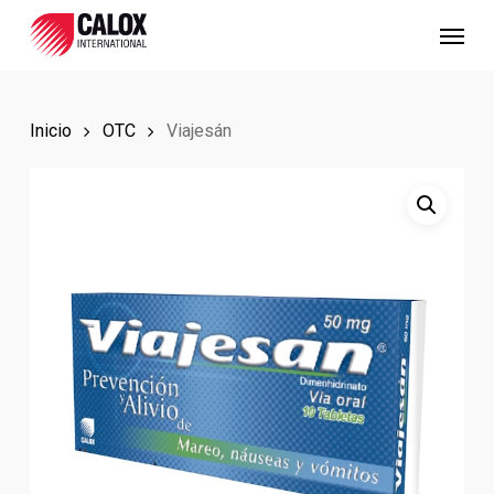
Skip
Menu
to
main
content
Inicio
OTC
Viajesán