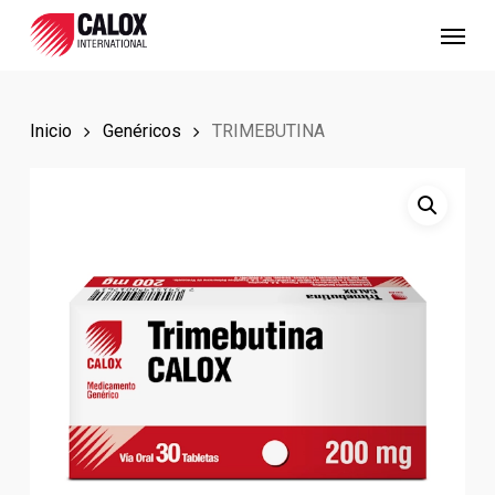
Skip
Menu
to
main
content
Inicio
Genéricos
TRIMEBUTINA