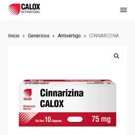
Skip
Menu
to
main
content
Inicio
Genéricos
Antivértigo
CINNARIZINA