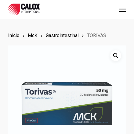
Skip
Menu
to
main
content
Inicio
McK
Gastrointestinal
TORIVAS