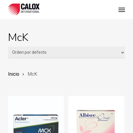
Skip
Menu
to
main
content
McK
Inicio
McK