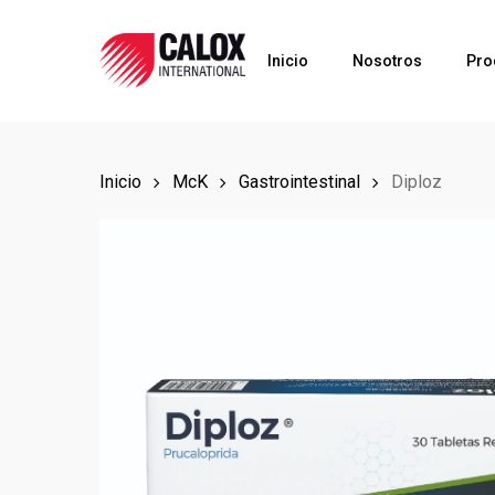
Skip
to
Inicio
Nosotros
Pro
main
content
Inicio
McK
Gastrointestinal
Diploz