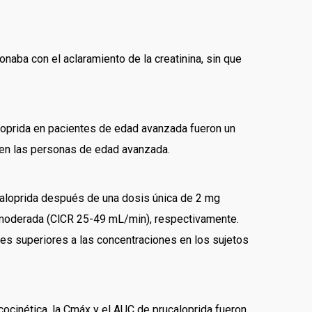
onaba con el aclaramiento de la creatinina, sin que
aloprida en pacientes de edad avanzada fueron un
 en las personas de edad avanzada.
caloprida después de una dosis única de 2 mg
 moderada (ClCR 25-49 mL/min), respectivamente.
ces superiores a las concentraciones en los sujetos
cocinética, la Cmáx y el AUC de prucaloprida fueron