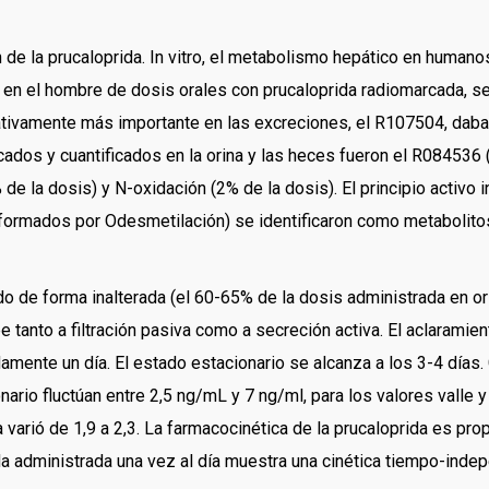
ón de la prucaloprida. In vitro, el metabolismo hepático en huma
o en el hombre de dosis orales con prucaloprida radiomarcada, 
tativamente más importante en las excreciones, el R107504, daba 
cados y cuantificados en la orina y las heces fueron el R084536
 de la dosis) y N-oxidación (2% de la dosis). El principio activo
formados por Odesmetilación) se identificaron como metabolit
ado de forma inalterada (el 60-65% de la dosis administrada en 
be tanto a filtración pasiva como a secreción activa. El aclarami
ente un día. El estado estacionario se alcanza a los 3-4 días. C
rio fluctúan entre 2,5 ng/mL y 7 ng/ml, para los valores valle 
 varió de 1,9 a 2,3. La farmacocinética de la prucaloprida es pro
da administrada una vez al día muestra una cinética tiempo-indep