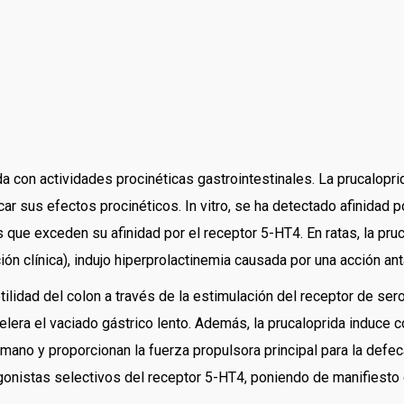
con actividades procinéticas gastrointestinales. La prucaloprid
car sus efectos procinéticos. In vitro, se ha detectado afinidad 
ue exceden su afinidad por el receptor 5-HT4. En ratas, la pruca
ón clínica), indujo hiperprolactinemia causada por una acción ant
tilidad del colon a través de la estimulación del receptor de ser
elera el vaciado gástrico lento. Además, la prucaloprida induce c
ano y proporcionan la fuerza propulsora principal para la defec
agonistas selectivos del receptor 5-HT4, poniendo de manifiest