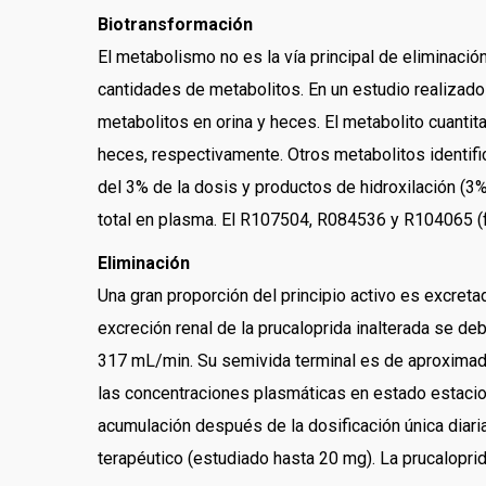
Biotransformación
El metabolismo no es la vía principal de eliminaci
cantidades de metabolitos. En un estudio realizad
metabolitos en orina y heces. El metabolito cuanti
heces, respectivamente. Otros metabolitos identifi
del 3% de la dosis y productos de hidroxilación (3%
total en plasma. El R107504, R084536 y R104065 (
Eliminación
Una gran proporción del principio activo es excret
excreción renal de la prucaloprida inalterada se de
317 mL/min. Su semivida terminal es de aproximadam
las concentraciones plasmáticas en estado estaciona
acumulación después de la dosificación única diaria
terapéutico (estudiado hasta 20 mg). La prucalopri