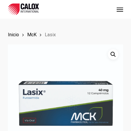
Skip
Menu
to
main
content
Inicio
McK
Lasix