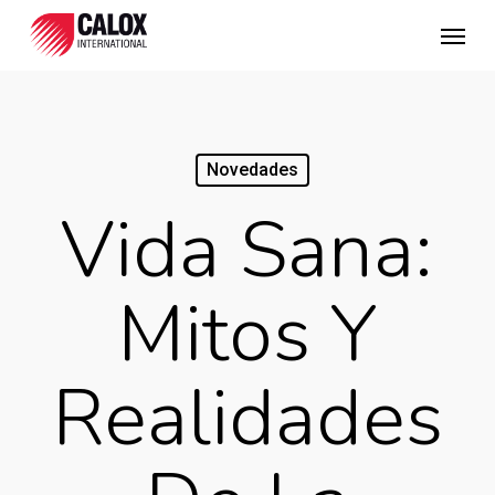
Skip
Menu
to
main
content
Novedades
Vida Sana:
Mitos Y
Realidades