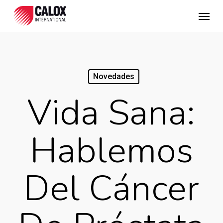
Skip
Menu
to
main
content
Novedades
Vida Sana:
Hablemos
Del Cáncer