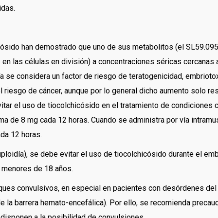
idas.
icósido han demostrado que uno de sus metabolitos (el SL59.0955
n las células en división) a concentraciones séricas cercanas a
ía se considera un factor de riesgo de teratogenicidad, embrioto
el riesgo de cáncer, aunque por lo general dicho aumento solo res
tar el uso de tiocolchicósido en el tratamiento de condiciones cr
ima de 8 mg cada 12 horas. Cuando se administra por vía intramus
ada 12 horas.
loidía), se debe evitar el uso de tiocolchicósido durante el emb
n menores de 18 años.
ques convulsivos, en especial en pacientes con desórdenes del 
 de la barrera hemato-encefálica). Por ello, se recomienda preca
disponen a la posibilidad de convulsiones.