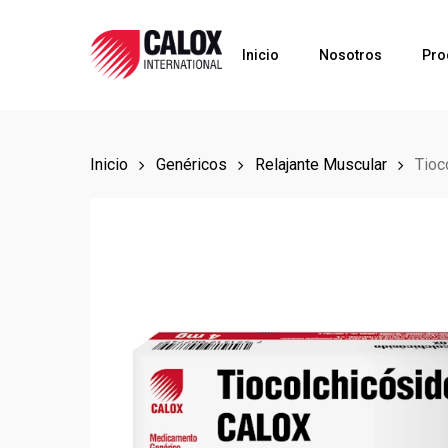
Skip
to
Inicio
Nosotros
Pro
main
content
Inicio
Genéricos
Relajante Muscular
Tioc