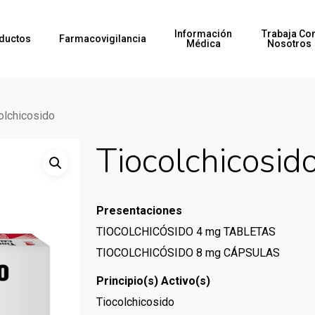
Información
Trabaja Co
ductos
Farmacovigilancia
Médica
Nosotros
olchicosido
Tiocolchicosid
Presentaciones
TIOCOLCHICÓSIDO 4 mg TABLETAS
TIOCOLCHICÓSIDO 8 mg CÁPSULAS
Principio(s) Activo(s)
Tiocolchicosido