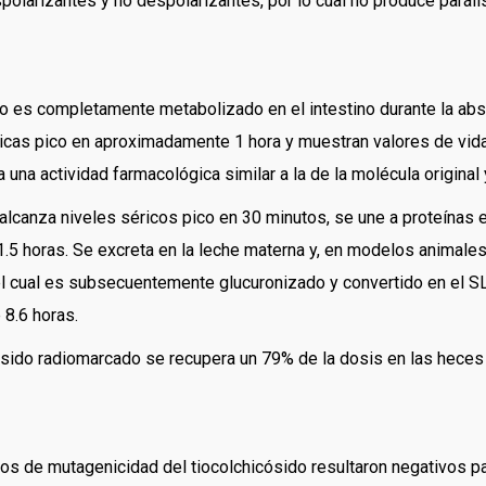
spolarizantes y no despolarizantes, por lo cual no produce parálisi
sido es completamente metabolizado en el intestino durante la ab
as pico en aproximadamente 1 hora y muestran valores de vida 
na actividad farmacológica similar a la de la molécula original 
 alcanza niveles séricos pico en 30 minutos, se une a proteínas 
1.5 horas. Se excreta en la leche materna y, en modelos animales
, el cual es subsecuentemente glucuronizado y convertido en e
 8.6 horas.
cósido radiomarcado se recupera un 79% de la dosis en las heces
ios de mutagenicidad del tiocolchicósido resultaron negativos p