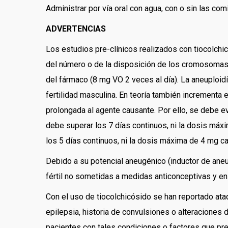
Administrar por vía oral con agua, con o sin las com
ADVERTENCIAS
Los estudios pre-clínicos realizados con tiocolch
del número o de la disposición de los cromosomas e
del fármaco (8 mg VO 2 veces al día). La aneuploid
fertilidad masculina. En teoría también incrementa 
prolongada al agente causante. Por ello, se debe evi
debe superar los 7 días continuos, ni la dosis máx
los 5 días continuos, ni la dosis máxima de 4 mg c
Debido a su potencial aneugénico (inductor de aneup
fértil no sometidas a medidas anticonceptivas y e
Con el uso de tiocolchicósido se han reportado ata
epilepsia, historia de convulsiones o alteraciones
pacientes con tales condiciones o factores que pre