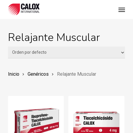
Skip
Menu
to
main
content
Relajante Muscular
Inicio
Genéricos
Relajante Muscular