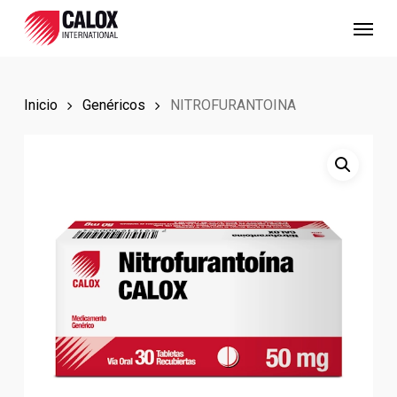
Skip
Menu
to
main
content
Inicio
Genéricos
NITROFURANTOINA