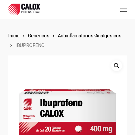
Skip
Menu
to
main
content
Inicio
Genéricos
Antiinflamatorios-Analgésicos
IBUPROFENO