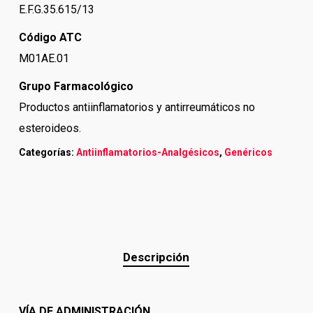
E.F.G.35.615/13
Código ATC
M01AE.01
Grupo Farmacológico
Productos antiinflamatorios y antirreumáticos no
esteroideos.
Categorías:
Antiinflamatorios-Analgésicos
,
Genéricos
Descripción
VÍA DE ADMINISTRACIÓN