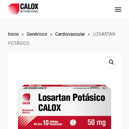
Skip
Menu
to
main
content
Inicio
Genéricos
Cardiovascular
LOSARTAN
POTÁSICO