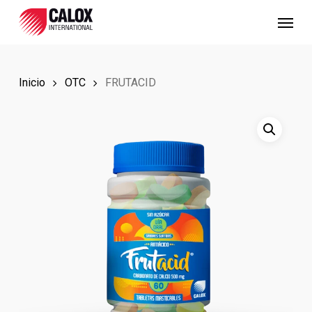
Skip
Menu
to
main
content
Inicio
OTC
FRUTACID