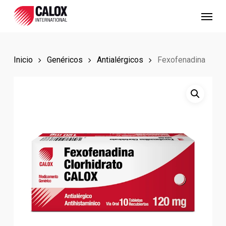
Skip
Menu
to
main
content
Inicio
Genéricos
Antialérgicos
Fexofenadina