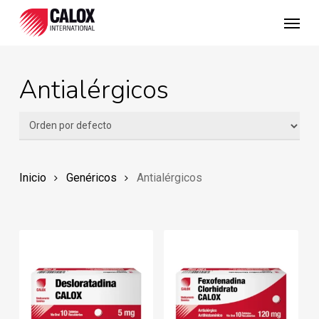
Skip
Menu
to
main
content
Antialérgicos
Inicio
Genéricos
Antialérgicos