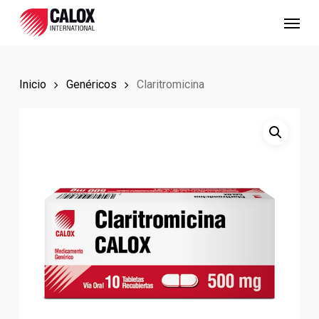
Skip
Menu
to
main
content
Inicio
Genéricos
Claritromicina