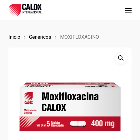
Skip
Menu
to
main
content
Inicio
Genéricos
MOXIFLOXACINO