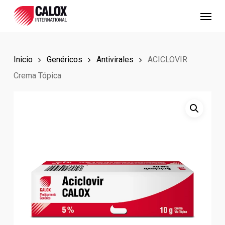
Skip
Menu
to
main
content
Inicio
Genéricos
Antivirales
ACICLOVIR
Crema Tópica