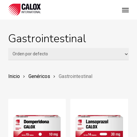
Skip
Menu
to
main
content
Gastrointestinal
Inicio
Genéricos
Gastrointestinal